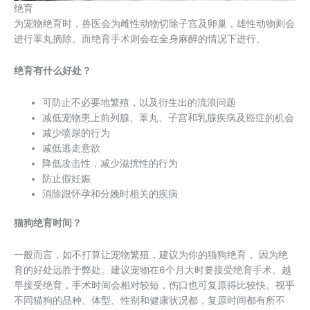
绝育
为宠物绝育时，兽医会为雌性动物切除子宫及卵巢，雄性动物则会
进行睪丸摘除。而绝育手术则会在全身麻醉的情况下进行。
绝育有什么好处？
可防止不必要地繁殖，以及衍生出的流浪问题
减低宠物患上前列腺、睪丸、子宫和乳腺疾病及癌症的机会
减少喷尿的行为
减低逃走意欲
降低攻击性，减少滋扰性的行为
防止假妊娠
消除跟怀孕和分娩时相关的疾病
猫狗绝育时间？
一般而言，如不打算让宠物繁殖，建议为你的猫狗绝育， 因为绝
育的好处远胜于弊处。建议宠物在6个月大时要接受绝育手术。越
早接受绝育，手术时间会相对较短，伤口也可复原得比较快。视乎
不同猫狗的品种、体型、性别和健康状况都，复原时间都有所不